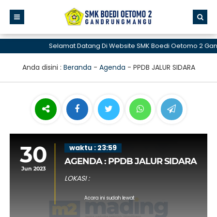
Selamat Datang Di Website SMK Boedi Oetomo 2 Gan
Anda disini :
Beranda
-
Agenda
-
PPDB JALUR SIDARA
30
waktu : 23:59
AGENDA : PPDB JALUR SIDARA
Jun 2023
LOKASI :
Acara ini sudah lewat