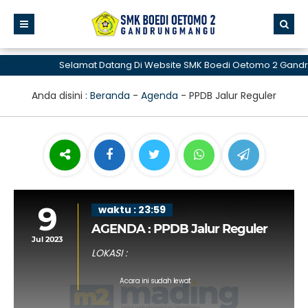
Selamat Datang Di Website SMK Boedi Oetomo 2 Gandr
Anda disini :
Beranda
-
Agenda
-
PPDB Jalur Reguler
9
waktu : 23:59
AGENDA : PPDB Jalur Reguler
Jul 2023
LOKASI :
Acara ini sudah lewat