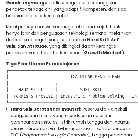
Gandrungmangu
hadir sebagai pusat keunggulan
pencetak tenaga ahli yang adaptif, kompeten, dan siap
bersaing di pasar kerja global.
Kami percaya bahwa seorang profesional sejati tidak
hanya lahir dari penguasaan teknologi semata, melainkan
dari keseimbangan yang solid antara
Hard Skill
,
Soft
Skill
, dan
Attitude
, yang dibingkai dalam kerangka
pemikiran yang terus berkembang (
Growth Mindset
).
Tiga Pilar Utama Pembelajaran
┌─────────────────────────────────────────────────────
│                        TIGA PILAR PENDIDIKAN        
├───────────────────┬────────────────────────────┬────
│    HARD SKILL     │         SOFT SKILL         │    
│  Teknis & Presisi │ Industri & Problem Solving │ Int
Hard Skill Berstandar Industri:
Peserta didik dibekali
penguasaan teknis yang mendalam, mulai dari
perencanaan instalasi listrik rumah tangga dan industri,
pemeliharaan sistem ketenagalistrikan, kontrol berbasis
PLC (
Programmable Logic Controller
), hingga penerapan