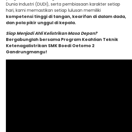
Dunia Industri (DUDI), serta pembiasaan karakter setiap
hari, kami memastikan setiap lulusan memiliki
kompetensi tinggi di tangan, kearifan di dalam dada,
dan pola pikir unggul di kepala.
Siap Menjadi Ahli Kelistrikan Masa Depan?
Bergabunglah bersama Program Keahlian Teknik
Ketenagalistrikan SMK Boedi Oetomo 2
Gandrungmangu!