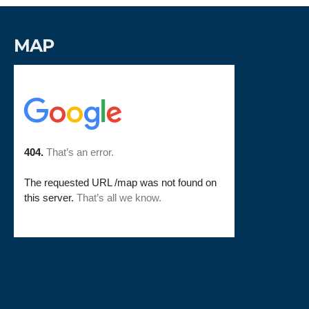
MAP
putlocker
add google maps to website