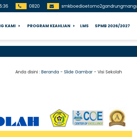
5
:
36
0820
smkboedioetomo2gandrungmang
G KAMI
PROGRAM KEAHLIAN
LMS
SPMB 2026/2027
Anda disini :
Beranda
-
Slide Gambar
-
Visi Sekolah