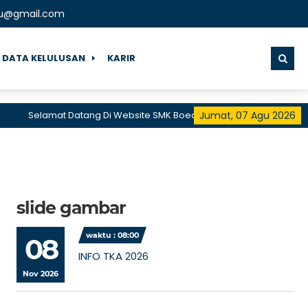
u@gmail.com
DATA KELULUSAN
KARIR
Selamat Datang Di Website SMK Boedi Oetomo 2 Gandrungmang
Jumat, 07 Agu 2026
slide gambar
waktu : 08:00
08
INFO TKA 2026
Nov 2026